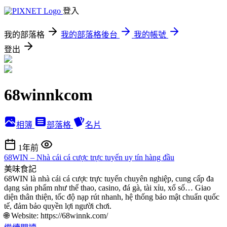
登入
我的部落格
我的部落格後台
我的帳號
登出
68winnkcom
相簿
部落格
名片
1年前
68WIN – Nhà cái cá cược trực tuyến uy tín hàng đầu
美味食記
68WIN là nhà cái cá cược trực tuyến chuyên nghiệp, cung cấp đa
dạng sản phẩm như thể thao, casino, đá gà, tài xỉu, xổ số… Giao
diện thân thiện, tốc độ nạp rút nhanh, hệ thống bảo mật chuẩn quốc
tế, đảm bảo quyền lợi người chơi.
🌐 Website: https://68winnk.com/